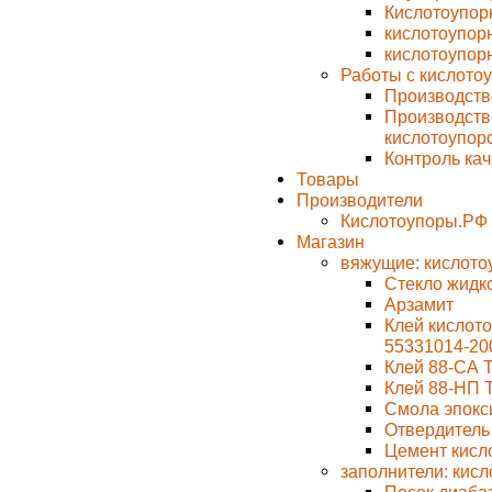
Кислотоупор
кислотоупорн
кислотоупорн
Работы с кислото
Производств
Производств
кислотоупор
Контроль ка
Товары
Производители
Кислотоупоры.РФ
Магазин
вяжущие: кислото
Стекло жидк
Арзамит
Клей кислото
55331014-20
Клей 88-СА 
Клей 88-НП 
Смола эпокс
Отвердитель
Цемент кисл
заполнители: кис