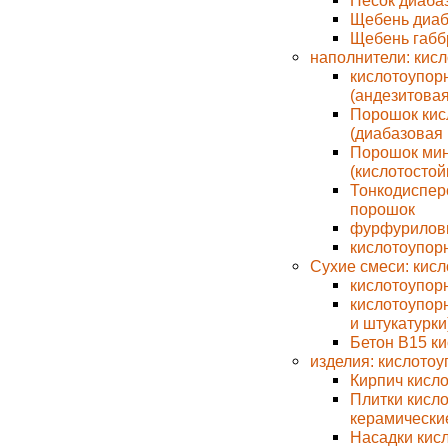
Песок диаба
Щебень диаб
Щебень габб
наполнители: кис
кислотоупор
(андезитовая
Порошок кис
(диабазовая 
Порошок мин
(кислотостой
Тонкодиспер
порошок
фурфурилов
кислотоупор
Сухие смеси: кисл
кислотоупорн
кислотоупорн
и штукатурки
Бетон В15 к
изделия: кислотоу
Кирпич кисл
Плитки кисл
керамически
Насадки кис