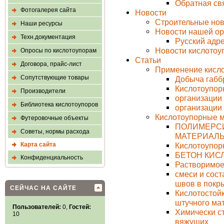
Обратная св
Фотогалерея сайта
Новости
Строительные нов
Наши ресурсы
Новости нашей ор
Техн.документация
Русский адр
Новости кислото
Опросы по кислотоупорам
Статьи
Договора, прайс-лист
Применение кисл
Сопутствующие товары
Добыча габб
Кислотоупор
Производители
организации
Библиотека кислотоупоров
организации
Кислотоупорные 
Футеровочные объекты
ПОЛИМЕРС
Советы, нормы расхода
МАТЕРИАЛ
Карта сайта
Кислотоупор
БЕТОН КИ
Конфиденциальность
Растворимое
смеси и сос
швов в покр
СЕЙЧАС НА САЙТЕ
Кислотостой
штучного ма
Пользователей:
0,
Гостей:
Химически с
10
вяжущих