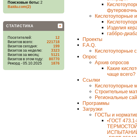
Поисковые боты:
2
Кислотоупор
Baidu.com(2)
футеровочны
Кислотоупорные и
Кислотоупор
СТАТИСТИКА
Изделия кер
габбро-диаб
Посетителей:
12
Проекты
Визитов всего:
221718
F.A.Q.
Визитов сегодня:
199
Кислотоупорные с
Визитов за неделю:
3323
Визитов за месяц:
5121
Опрос
Визитов в этом году:
80770
Архив опросов
Рекорд - 05.10.2025
1876
Какие кисло
чаще всего?
Ссылки
Кислотоупорные м
Строительные ма
Региональные са
Программы
Загрузки
ГОСТы и норматив
•ГОСТ 473.
ТЕРМОСТОЙ
ИСПЫТАНИ