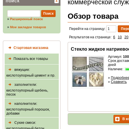
коммерческой слу
ПОИСК
Обзор товара
»
Расширенный поиск
»
Мои закладки товаров
Перейти на страницу:
Результатов на странице:
6
10
20
Стартовая магазина
Стекло жидкое натриево
Артикул:
100
Показать все товары
Срок доставк
дней
Наличие:
вяжущие:
кислотоупорный цемент и пр.
»
Подробне
»
Сравнить
заполнители:
кислотоупорный щебень,
песок
наполнители:
кислотоупорный порошок,
добавки
В к
Сухие смеси:
кислотоупорный бетон,