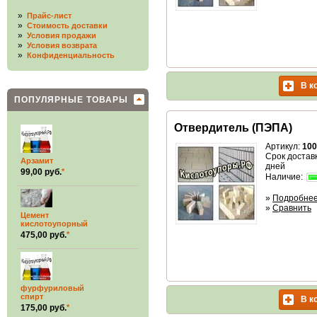
»
Прайс-лист
»
Стоимость доставки
»
Условия продажи
»
Условия возврата
»
Конфиденциальность
В к
ПОПУЛЯРНЫЕ ТОВАРЫ
Отвердитель (ПЭПА)
Артикул:
100
Срок доставк
Арзамит
дней
99,00 руб.
*
Наличие:
»
Подробне
»
Сравнить
Цемент
кислотоупорный
475,00 руб.
*
фурфуриловый
спирт
В к
175,00 руб.
*