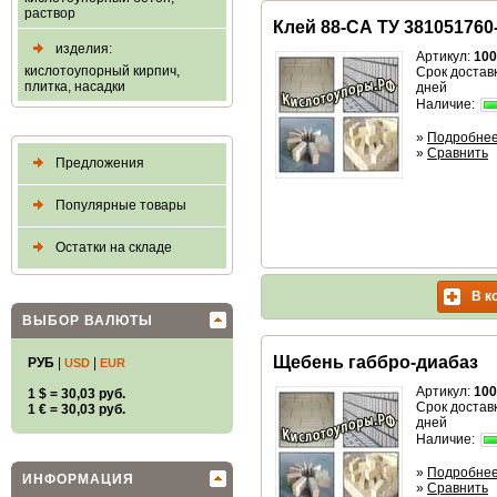
раствор
Клей 88-СА ТУ 381051760
изделия:
Артикул:
100
кислотоупорный кирпич,
Срок доставк
плитка, насадки
дней
Наличие:
»
Подробне
»
Сравнить
Предложения
Популярные товары
Остатки на складе
В к
ВЫБОР ВАЛЮТЫ
Щебень габбро-диабаз
РУБ
|
|
USD
EUR
Артикул:
100
1 $ = 30,03 руб.
Срок доставк
1 € = 30,03 руб.
дней
Наличие:
»
Подробне
ИНФОРМАЦИЯ
»
Сравнить