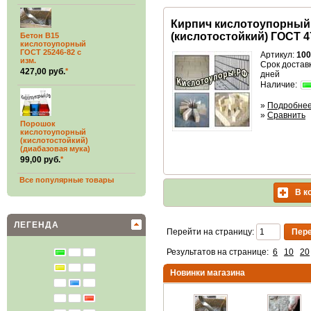
Кирпич кислотоупорный
(кислотостойкий) ГОСТ 4
Бетон В15
кислотоупорный
ГОСТ 25246-82 с
Артикул:
100
изм.
Срок доставк
427,00 руб.
*
дней
Наличие:
»
Подробне
»
Сравнить
Порошок
кислотоупорный
(кислотостойкий)
(диабазовая мука)
99,00 руб.
*
Все популярные товары
В к
ЛЕГЕНДА
Перейти на страницу:
Результатов на странице:
6
10
20
Новинки магазина