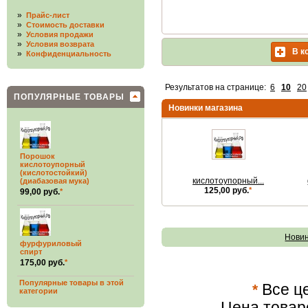
»
Прайс-лист
»
Стоимость доставки
»
Условия продажи
»
Условия возврата
В к
»
Конфиденциальность
Результатов на странице:
6
10
20
ПОПУЛЯРНЫЕ ТОВАРЫ
Новинки магазина
Порошок
кислотоупорный
(кислотостойкий)
кислотоупорный...
(диабазовая мука)
125,00 руб.
*
99,00 руб.
*
Нови
фурфуриловый
спирт
175,00 руб.
*
Популярные товары в этой
*
Все це
категории
Цена товар