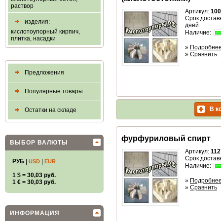
раствор
Артикул:
100
Срок доставк
изделия:
дней
кислотоупорный кирпич,
Наличие:
плитка, насадки
»
Подробне
»
Сравнить
Предложения
Популярные товары
В к
Остатки на складе
фурфуриловый спирт
ВЫБОР ВАЛЮТЫ
Артикул:
112
Срок доставк
РУБ
|
|
USD
EUR
Наличие:
1 $ = 30,03 руб.
»
Подробне
1 € = 30,03 руб.
»
Сравнить
ИНФОРМАЦИЯ