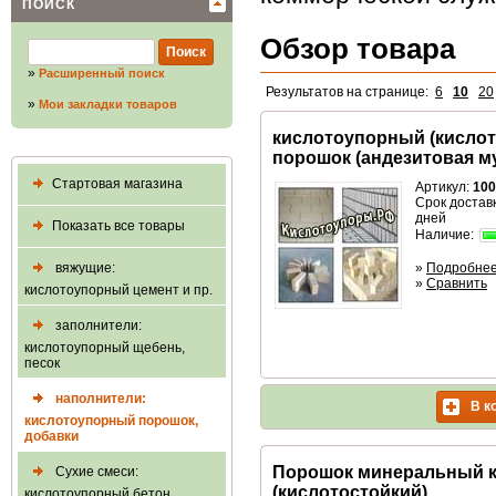
ПОИСК
Обзор товара
»
Расширенный поиск
Результатов на странице:
6
10
20
»
Мои закладки товаров
кислотоупорный (кислот
порошок (андезитовая м
Стартовая магазина
Артикул:
100
Срок доставк
дней
Показать все товары
Наличие:
вяжущие:
»
Подробне
»
Сравнить
кислотоупорный цемент и пр.
заполнители:
кислотоупорный щебень,
песок
наполнители:
В к
кислотоупорный порошок,
добавки
Порошок минеральный 
Сухие смеси:
(кислотостойкий)
кислотоупорный бетон,