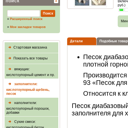
ПОИСК
Включ
руб.)
»
Расширенный поиск
Мин
»
Мои закладки товаров
Детали
Подобные това
Стартовая магазина
Песок диабаз
Показать все товары
плотной горно
вяжущие:
Производится 
кислотоупорный цемент и пр.
93 «Песок для
заполнители:
кислотоупорный щебень,
Относится к к
песок
наполнители:
Песок диабазовый
кислотоупорный порошок,
заполнителя для 
добавки
Сухие смеси:
кислотоупорный бетон,