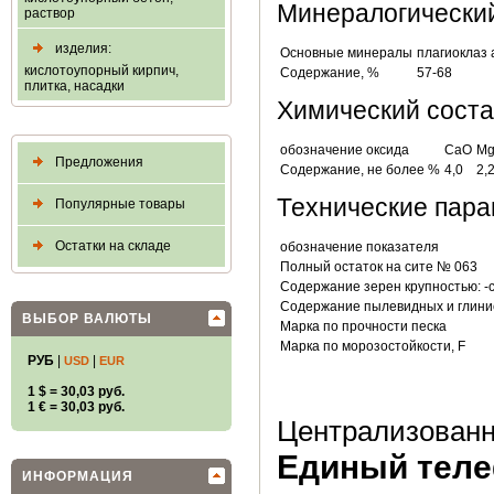
Минералогически
раствор
изделия:
Основные минералы
плагиоклаз
кислотоупорный кирпич,
Содержание, %
57-68
плитка, насадки
Химический сост
обозначение оксида
CaO
M
Предложения
Содержание, не более %
4,0
2,
Технические пар
Популярные товары
Остатки на складе
обозначение показателя
Полный остаток на сите № 063
Содержание зерен крупностью: -с
Содержание пылевидных и глини
ВЫБОР ВАЛЮТЫ
Марка по прочности песка
Марка по морозостойкости, F
РУБ
|
|
USD
EUR
1 $ = 30,03 руб.
1 € = 30,03 руб.
Централизованн
Единый телеф
ИНФОРМАЦИЯ