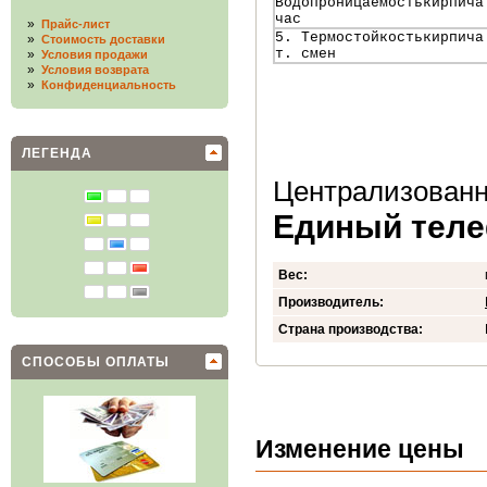
Водопроницаемостькирпича
час
»
Прайс-лист
5. Термостойкостькирпича
»
Стоимость доставки
т. смен
»
Условия продажи
»
Условия возврата
»
Конфиденциальность
ЛЕГЕНДА
Централизованн
Единый телеф
Вес:
Производитель:
Страна производства:
СПОСОБЫ ОПЛАТЫ
Изменение цены