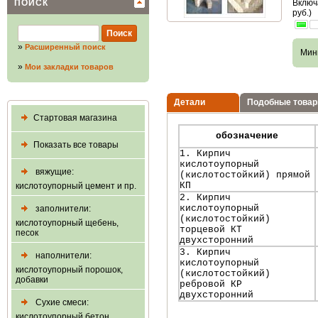
ПОИСК
Включ
руб.)
»
Расширенный поиск
Мин
»
Мои закладки товаров
Детали
Подобные това
Стартовая магазина
обозначение
Показать все товары
1. Кирпич
кислотоупорный
вяжущие:
(кислотостойкий) прямой
КП
кислотоупорный цемент и пр.
2. Кирпич
кислотоупорный
заполнители:
(кислотостойкий)
кислотоупорный щебень,
торцевой КТ
песок
двухсторонний
3. Кирпич
наполнители:
кислотоупорный
кислотоупорный порошок,
(кислотостойкий)
добавки
ребровой КР
двухсторонний
Сухие смеси:
кислотоупорный бетон,