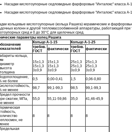
Насадки кислотоупорные седловидные фарфоровые "Инталокс" класса А-1
Насадки кислотоупорные седловидные фарфоровые "Инталокс" класса А-1
адки кольцевые кислотоупорные (кольца Рашига) керамические и фарфоров
адочных колонн и другой тепломассообменной аппаратуры, работающей при т
отоупорных сред и 0 до 30°С для щелочных сред.
нические параметры колец Рашига
Кольцо А-1-15
Кольцо А-1-25
обозначение
требов.
требов.
показателей
фактически
фактически
ГОСТ
ГОСТ
габариты кольца,
мм
15±1,3
15±1,3
25±1,3
25±1,3
-диаметр
15±1,3
15±1,3
25±1,3
25±1,3
-высота
3±0,9
3±0,9
3±0,9
3±0,9
-толщина
Водопоглощение,
0,5
0,00-0,41
1,5
0,06-0,80
% не более
Кислотостойкость,
98,7
99,1-99,3
98,5
99,1-99,3
% не менее
Предел прочности
при сжатии, МПа,
55,0
55,11-59,86
35,0
41,46-45,9
не менее
Термическая
стойкость,
количество
8
8
8
8
теплосмен, не
менее
Предельная