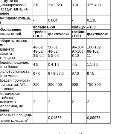
нагрузка на
цилиндрические
310
310-320
310
325-400
насадки, МПа, не
менее
Вес одного кольца,
-
0,004
-
0,136
г
Кольцо Б-50
Кольцо Б-100
обозначение
требов.
требов.
показателей
фактически
фактически
ГОСТ
ГОСТ
габариты кольца,
мм
48-52
50-51
96-104
100-102
-диаметр
48-52
49-52
97-103
98-102
-высота
3,5-6,5
5,5-6,0
8-12
11
-толщина
Водопоглощение,
4,5
0,4-1,2
4,5
1,1-2,5
% не более
Кислотостойкость,
97,0
97,3-97,6
97,0
97,5
% не менее
Предел прочности
при сжатии, МПа,
250
290-400
600
750-800
не менее
Термическая
стойкость,
количество
2
2
2
2
теплосмен, не
менее
Полезная площадь
-
0,01566
-
0,06075
2
одного кольца, м