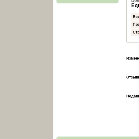
Цен
Ед
Ве
Пр
Стр
Измен
Отзыв
Недав