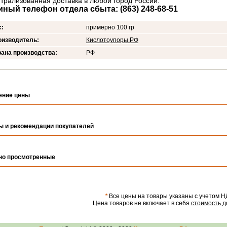
трализованная доставка в любой город России.
иный телефон отдела сбыта: (863) 248-68-51
с:
примерно 100 гр
оизводитель:
Кислотоупоры.РФ
ана производства:
РФ
ение цены
ы и рекомендации покупателей
но просмотренные
*
Все цены на товары указаны с учетом Н
Цена товаров не включает в себя
стоимость д