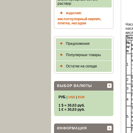
раствор
изделия:
кислотоупорный кирпич,
плитка, насадки
Нас
нас
кисл
Тех
№
Предложения
п/
п
Популярные товары
1
Остатки на складе
2
ВЫБОР ВАЛЮТЫ
3
РУБ
|
|
USD
EUR
4
1 $ = 30,03 руб.
1 € = 30,03 руб.
5
ИНФОРМАЦИЯ