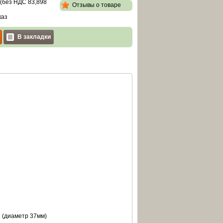
 (без НДС
83,898
Отзывы о товаре
каз
В закладки
 (диаметр 37мм)